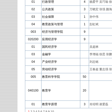
01
行政管理
4
杨爱平
吴巧瑜
徐
02
公共政策
3
万晓宏
张强
颜海
03
社会保障
1
孙中伟
04
教育政策与管理
1
彭虹斌
003
经济与管理学院
9
020200
应用经济学
9
01
国民经济学
吴超林
03
金融学
李增福
徐思
张鹏
04
产业经济学
刘志铭
05
劳动经济学
王春超
董志强
张
005
教育科学学院
50
040100
教育学
20
01
教育学原理
3
肖绍明
谢爱磊
1
2
3
4
5
6
7
8
9
10