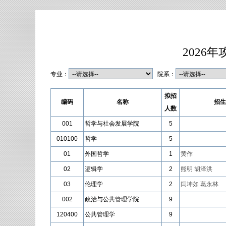
2026
专业：
院系：
拟招
编码
名称
招生
人数
001
哲学与社会发展学院
5
010100
哲学
5
01
外国哲学
1
黄作
02
逻辑学
2
熊明
胡泽洪
03
伦理学
2
闫坤如
葛永林
002
政治与公共管理学院
9
120400
公共管理学
9